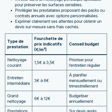
pour préserver les surfaces sensibles.
Privilégier les prestataires proposant des packs ou
contrats annuels avec options personnalisées.
Exprimer clairement ses attentes pour obtenir un
devis sur-mesure sans frais cachés.
Fourchette de
Type de
prix indicatifs
Conseil budget
prestation
(€/m²)
Nettoyage
Prioriser pour
1,5€ à 3,5€
courant
l’entretien régulier
À planifier
Entretien
3€ à 6€
mensuellement ou
intermédiaire
trimestriellement
Grand
Budgetiser
6€ à 12€
nettoyage
annuellement
Prestations
Sur devis après