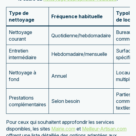
Type de
Typolog
Fréquence habituelle
nettoyage
de loca
Nettoyage
Bureaux,
Quotidienne/hebdomadaire
courant
commer
Entretien
Surfaces
Hebdomadaire/mensuelle
intermédiaire
spécifiq
Nettoyage à
Locaux
Annuel
fond
multiples
Parties
Prestations
Selon besoin
commune
complémentaires
textiles
Pour ceux qui souhaitent approfondir les services
disponibles, les sites
Mairie.com
et
Meilleur-Artisan.com
offrent une liste détaillée des options adaptées aux