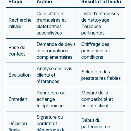
Étape
Action
Résultat attendu
Consultation
Liste d’entreprises
Recherche
d’annuaires et
de nettoyage
initiale
plateformes
Toulouse
spécialisées
pertinentes
Demande de devis
Chiffrage des
Prise de
et informations
prestations et
contact
complémentaires
conditions
Analyse des avis
Sélection des
Évaluation
clients et
prestataires fiables
références
Rencontre ou
Mesure de la
Entretien
échange
compatibilité et
téléphonique
écoute client
Signature du
Début du
Décision
contrat et
partenariat de
finale
démarrage du