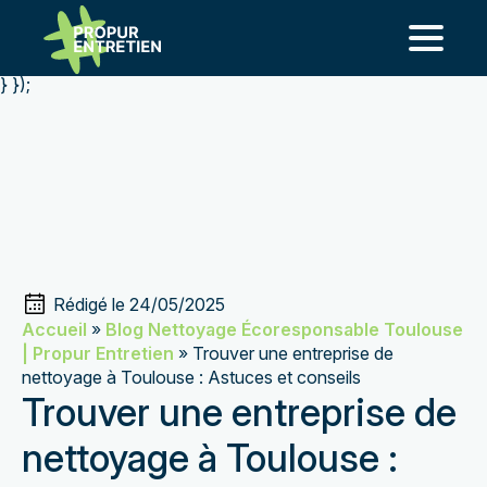
add_action('template_redirect', function() { if ( is_page(
'nettoyage-blagnac-2' ) ) { wp_redirect(
home_url('/entreprise-de-nettoyage-a-blagnac/'), 301 ); exit;
} });
Rédigé le 
24/05/2025
Accueil
»
Blog Nettoyage Écoresponsable Toulouse
| Propur Entretien
»
Trouver une entreprise de
nettoyage à Toulouse : Astuces et conseils
Trouver une entreprise de
nettoyage à Toulouse :