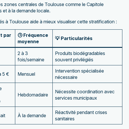
es zones centrales de Toulouse comme le Capitole
s et à la demande locale.
à Toulouse aide à mieux visualiser cette stratification :
t par
🕒 Fréquence
💡 Particularités
moyenne
2 à 3
Produits biodégradables
fois/semaine
souvent privilégiés
Intervention spécialisée
à 5 €
Mensuel
nécessaire
e
Nécessite coordination avec
Hebdomadaire
services municipaux
e
Réactivité pendant crises
ait
À la demande
sanitaires