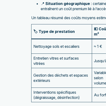
📍
Situation géographique
: certain
entraînent un coût premium lié à l’accè
Un tableau résumé des coûts moyens estimés 
💶 Coû
🏷️ Type de prestation
m²
Nettoyage sols et escaliers
≈ 1 €
Entretien vitres et surfaces
Jusqu’
vitrées
Variabl
Gestion des déchets et espaces
selon
extérieurs
volum
Interventions spécifiques
Au forf
(dégraissage, désinfection)