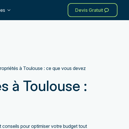
oyage-a-blagnac/'), 301 ); exit; } });
ies
Devis Gratuit
ropriétés à Toulouse : ce que vous devez
s à Toulouse :