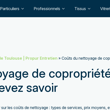
oyage-blagnac-2' ) ) { wp_redirect( home_url('/entreprise-de-nett
Particuliers
Professionnels
Tissus
Vitrer
e Toulouse | Propur Entretien
»
Coûts du nettoyage de cop
oyage de copropriété
evez savoir