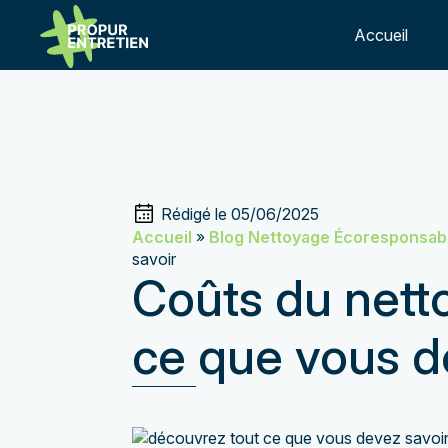
add_action('template_redirect', function() { if ( is_page( 'nett
Accueil
Rédigé le 
05/06/2025
Accueil
»
Blog Nettoyage Écoresponsabl
savoir
Coûts du nett
ce que vous d