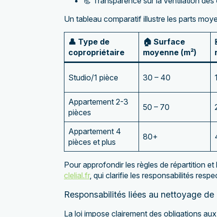
📃 Transparence sur la ventilation des 
Un tableau comparatif illustre les parts mo
👤 Type de
🏠 Surface
copropriétaire
moyenne (m²)
Studio/1 pièce
30 – 40
Appartement 2-3
50 – 70
pièces
Appartement 4
80+
pièces et plus
Pour approfondir les règles de répartition et
clelial.fr
, qui clarifie les responsabilités resp
Responsabilités liées au nettoyage de
La loi impose clairement des obligations aux 