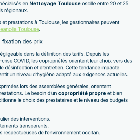
 spécialisés en
Nettoyage Toulouse
oscille entre 20 et 25
ds régionaux.
is et prestations à Toulouse, les gestionnaires peuvent
leanolia Toulouse
.
 fixation des prix
ligeable dans la définition des tarifs. Depuis les
crise COVID, les copropriétés orientent leur choix vers des
de désinfection et d’entretien. Cette tendance impacte
rantit un niveau d’hygiène adapté aux exigences actuelles.
xprimées lors des assemblées générales, orientent
restations. Le besoin d’un
copropriété propre
et bien
ditionne le choix des prestataires et le niveau des budgets
lier des interventions.
stements transparents.
 respectueuses de l’environnement occitan.