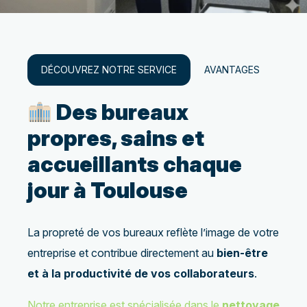
DÉCOUVREZ NOTRE SERVICE
AVANTAGES
PRO
Des bureaux
propres, sains et
accueillants chaque
jour à Toulouse
La propreté de vos bureaux reflète l’image de votre
entreprise et contribue directement au
bien-être
et à la productivité de vos collaborateurs
.
Notre entreprise est spécialisée dans le
nettoyage