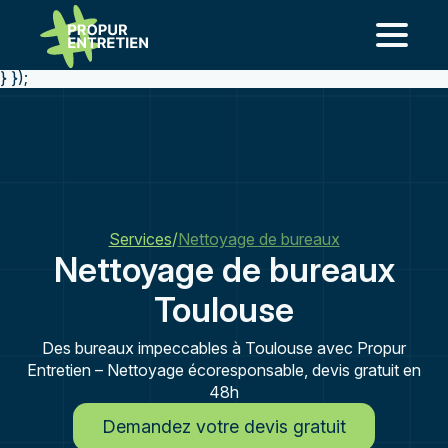
add_action('template_redirect', function() { if ( is_page(
'nettoyage-blagnac-2' ) ) { wp_redirect(
home_url('/entreprise-de-nettoyage-a-blagnac/'), 301 ); exit;
} });
Services
/
Nettoyage de bureaux
Nettoyage de bureaux
Toulouse
Des bureaux impeccables à Toulouse avec Propur
Entretien – Nettoyage écoresponsable, devis gratuit en
48h
Demandez votre devis gratuit