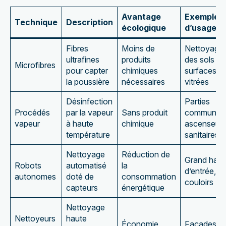
Avantage
Exemple
Technique
Description
écologique
d’usage
Fibres
Moins de
Nettoyage
ultrafines
produits
des sols et
Microfibres
pour capter
chimiques
surfaces
la poussière
nécessaires
vitrées
Désinfection
Parties
Procédés
par la vapeur
Sans produit
communes
vapeur
à haute
chimique
ascenseurs
température
sanitaires
Nettoyage
Réduction de
Grand hall
Robots
automatisé
la
d’entrée,
autonomes
doté de
consommation
couloirs
capteurs
énergétique
Nettoyage
Nettoyeurs
haute
Économie
Façades,