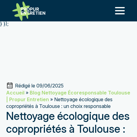
add_action('template_redirect', function() { if ( is_page(
'nettoyage-blagnac-2' ) ) { wp_redirect(
home_url('/entreprise-de-nettoyage-a-blagnac/'), 301 ); exit;
} });
Rédigé le 
09/06/2025
Accueil
»
Blog Nettoyage Écoresponsable Toulouse
| Propur Entretien
»
Nettoyage écologique des
copropriétés à Toulouse : un choix responsable
Nettoyage écologique des
copropriétés à Toulouse :