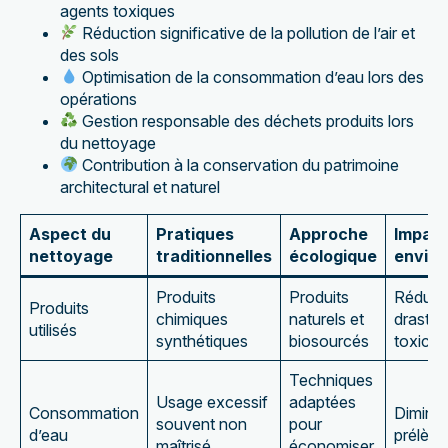
agents toxiques
Réduction significative de la pollution de l’air et
des sols
Optimisation de la consommation d’eau lors des
opérations
Gestion responsable des déchets produits lors
du nettoyage
Contribution à la conservation du patrimoine
architectural et naturel
Aspect du
Pratiques
Approche
Impac
nettoyage
traditionnelles
écologique
envir
Produits
Produits
Réduct
Produits
chimiques
naturels et
drastiq
utilisés
synthétiques
biosourcés
toxicité
Techniques
Usage excessif
adaptées
Consommation
Diminut
souvent non
pour
d’eau
prélèv
maîtrisé
économiser