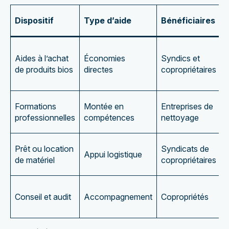
Dispositif
Type d’aide
Bénéficiaires
Aides à l’achat
Économies
Syndics et
de produits bios
directes
copropriétaires
p
c
P
Formations
Montée en
Entreprises de
d
professionnelles
compétences
nettoyage
q
O
Prêt ou location
Syndicats de
Appui logistique
d
de matériel
copropriétaires
M
Conseil et audit
Accompagnement
Copropriétés
g
é