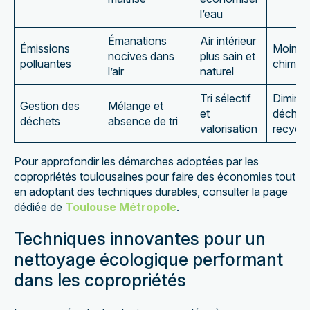
l’eau
Émanations
Air intérieur
Émissions
Moins d
nocives dans
plus sain et
polluantes
chimiq
l’air
naturel
Tri sélectif
Diminut
Gestion des
Mélange et
et
déchet
déchets
absence de tri
valorisation
recycla
Pour approfondir les démarches adoptées par les
copropriétés toulousaines pour faire des économies tout
en adoptant des techniques durables, consulter la page
dédiée de
Toulouse Métropole
.
Techniques innovantes pour un
nettoyage écologique performant
dans les copropriétés