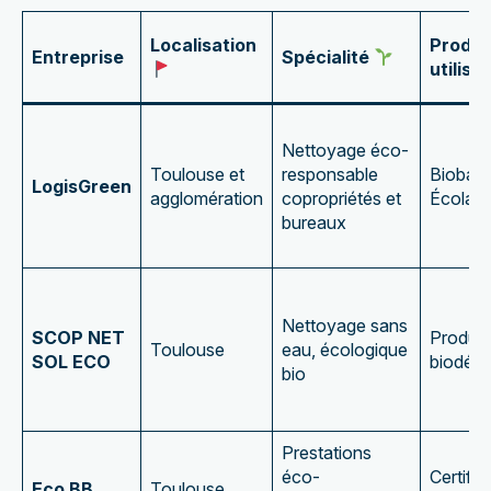
Localisation
Produi
Entreprise
Spécialité
utilisé
Nettoyage éco-
Toulouse et
responsable
Biobasé
LogisGreen
agglomération
copropriétés et
Écolabe
bureaux
Nettoyage sans
SCOP NET
Produit
Toulouse
eau, écologique
SOL ECO
biodégr
bio
Prestations
éco-
Certifié
Eco BB
Toulouse